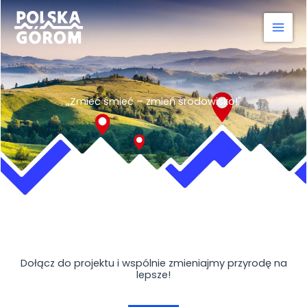
Przejdź
do
treści
,,Zmieć śmieć – zmień środowisko!"
Dołącz do projektu i wspólnie zmieniajmy przyrodę na
lepsze!