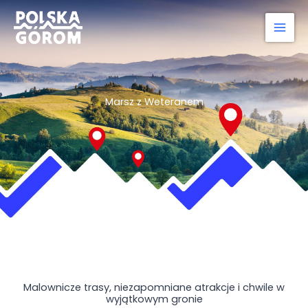
Przejdź
do
treści
Marsz z Weteranem
Malownicze trasy, niezapomniane atrakcje i chwile w
wyjątkowym gronie