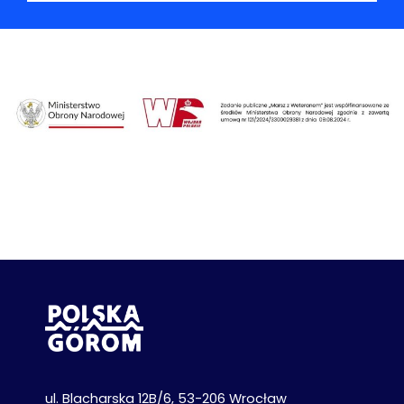
ul. Blacharska 12B/6, 53-206 Wrocław